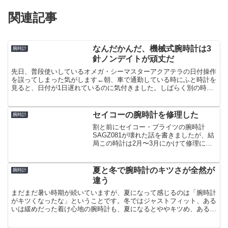
関連記事
なんだかんだ、機械式腕時計は3
腕時計
針ノンデイトが頑丈だ
先日、普段使いしているオメガ・シーマスターアクアテラの日付操作
を誤ってしまった気がします←朝、車で通勤している時にふと時計を
見ると、日付が1日遅れているのに気付きました。しばらく別の時計
を使っており、その週からアクアテラを使い始めていたので...
セイコーの腕時計を修理した
腕時計
割と前にセイコー・ブライツの腕時計
SAGZ081が壊れた話を書きましたが、結
局この時計は2月〜3月にかけて修理に出
しました。記事でも書いたように買い替
えも検討しましたが、修理するより高く
つくし、プアマンズGSとしての使い勝手
夏と冬で腕時計のキツさが全然が
腕時計
の良さから修理し...
違う
まだまだ暑い時期が続いていますが、夏になって感じるのは「腕時計
がキツくなったな」ということです。冬ではジャストフィット、ある
いは緩めだった着け心地の腕時計も、夏になるとややキツめ、あるい
はジャストフィット気味の着け心地になります。冬と夏では...