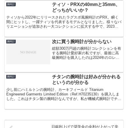
ティソ・PRXの40mmと35mm、
腕時計
どっちがいいか？
ティソから2022年にリリースされたラグスポ風腕時計のPRX。瞬く
間にヒットし、一躍ティソを代表するモデルとなりました。様々なバ
リエーションが追加され一大コレクションに拡大する中で、2023年
には機械式のラインナップに35mm径ケースのモデ...
次に買う腕時計が分からない
腕時計
総額300万円超の腕時計コレクションを有
する腕時計愛好家の私ですが、最後に高
級腕時計を購入したのは2024年のロレッ
クス・サブマリーナで、それからもう2年
が経ちます。個人的には今年度から社員
のランクが1つ上がり主任に昇格したこと
もあり、腕時...
チタンの腕時計は好みが分かれる
腕時計
というのが分かる
少し前にハミルトンの腕時計、カーキフィールド Titanium
Engineered Garments Limited Edition（Ref.H70235130）を購入しま
した。これはチタン製の腕時計なんですが、私が機械式腕時計でチタ
ン製...
日銀利上げで奨学金の金利が上がって辛