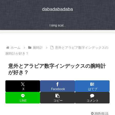
dabadabadaba
I sing scat...
ホーム
腕時計
意外とアラビア数字インデックスの
腕時計が好き？
意外とアラビア数字インデックスの腕時計
が好き？
X
Facebook
はてブ
LINE
コピー
コメント
2025.02.11