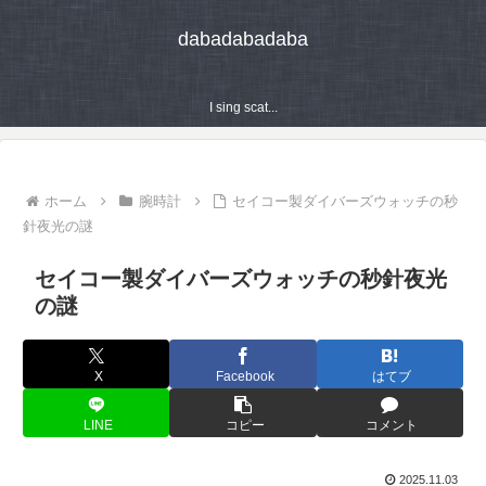
dabadabadaba
I sing scat...
ホーム
腕時計
セイコー製ダイバーズウォッチの秒
針夜光の謎
セイコー製ダイバーズウォッチの秒針夜光
の謎
X
Facebook
はてブ
LINE
コピー
コメント
2025.11.03