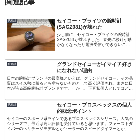
関連記事
セイコー・ブライツの腕時計
腕時計
(SAGZ081)が壊れた
少し前に、セイコー・ブライツの腕時計
SAGZ081が壊れました。春先に秒針が動
かなくなったり電波受信ができないこと
が起こるようになり、最終的に長針と短
針、カレンダーは動くものの、秒針が全
く動かなくなりました。太陽光を数時間
グランドセイコーがイマイチ好き
当てておくと復活す...
腕時計
になれない理由
日本の腕時計ブランドの最高峰といえば、グランドセイコー。その品
質はスイス勢に勝るとも劣らないものとして高く評価され、まさに日
本が誇る高級腕時計ブランドです。しかし、正直私個人としてはどこ
かイマイチ好きになれないところがあるんですよね。私の腕...
セイコー・プロスペックスの個人
腕時計
的残念ポイント
セイコーのスポーツ系ラインであるプロスペックスシリーズ。人気の
シリーズで、最近は高い評価を受けていると思います。ファーストダ
イバーのヘリテージモデルとかソーラーのスピードタイマーとか、私
も「おっ、いいな」と思うモデルがあります。しかし、プロ...