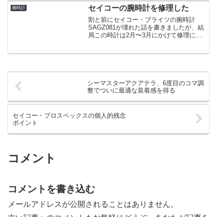
セイコーの腕時計を修理した
腕時計
割と前にセイコー・ブライツの腕時計
SAGZ081が壊れた話を書きましたが、結
局この時計は2月〜3月にかけて修理に出
しました。記事でも書いたように買い替
えも検討しましたが、修理するより高く
つくし、プアマンズGSとしての使い勝手
の良さから修理し...
シーマスターアクアテラ、6度目のコマ調
整でついに最適な装着感を得る
セイコー・プロスペックスの個人的残念
ポイント
コメント
コメントを書き込む
メールアドレスが公開されることはありません。