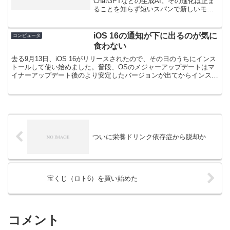
ChatGPTなどの生成AI。その進化は止ま
ることを知らず短いスパンで新しいモデ
ルがリリースされていっていますが、伝
統的なバージョンを割り振られているの
が印象的です。例えばGPT-5がリリース
iOS 16の通知が下に出るのが気に
コンピュータ
されると、次...
食わない
去る9月13日、iOS 16がリリースされたので、その日のうちにインス
トールして使い始めました。普段、OSのメジャーアップデートはマ
イナーアップデート後のより安定したバージョンが出てからインスト
ールしているのですが、今回は魔が差したのでリリ...
ついに栄養ドリンク依存症から脱却か
宝くじ（ロト6）を買い始めた
コメント