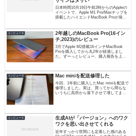
ザインはダサい
日本時間10月19日午前2時からのAppleの
イベントで、Apple M1 Pro/Maxチップを
搭載したハイエンドMacBook Proが発表
されましたね。14インチと16インチのハ
イエンドモデルが発表されたことによ
り、MacBookファ...
2年越しのMacBook Pro(16イン
コンピュータ
チ,2023)のレビュー
3月でApple M2搭載16インチMacBook
Proを購入してから丸2年が経過しまし
た。ずーっとレビュー、購入報告を上げ
ないといけないなぁと思いつつ月日が流
れること早2年、無金利24回分割の支払い
も終わることですし、重い腰を上げてレ
Mac miniを配送修理した
ビ...
コンピュータ
今回、1年前に購入したMac miniを配送で
修理しました。実は、買ってから間もな
いうちに高所から落下させて壊してまし
た←このMac miniは部屋のクローゼット
の一番上（高さ約2m）に収納していまし
た。普段使いしないし、フットプリント
が大...
生成AIが「バージョン」へのワク
コンピュータ
ワクを思い出させてくれる
近年すっかり世間にも定着した感のある