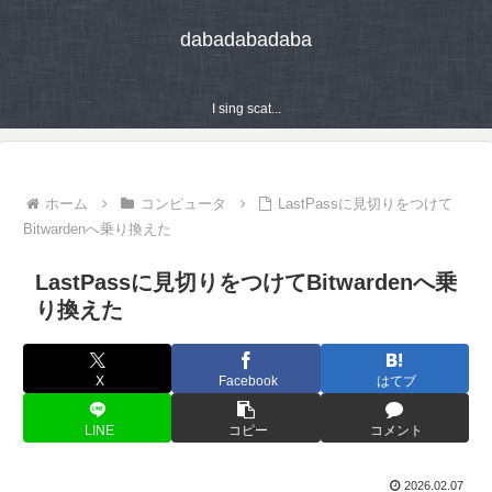
dabadabadaba
I sing scat...
ホーム
コンピュータ
LastPassに見切りをつけて
Bitwardenへ乗り換えた
LastPassに見切りをつけてBitwardenへ乗
り換えた
X
Facebook
はてブ
LINE
コピー
コメント
2026.02.07