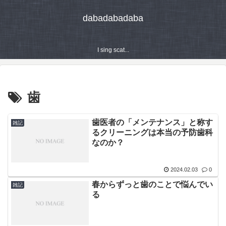
dabadabadaba
I sing scat...
歯
歯医者の「メンテナンス」と称す
雑記
るクリーニングは本当の予防歯科
なのか？
2024.02.03
0
春からずっと歯のことで悩んでい
雑記
る