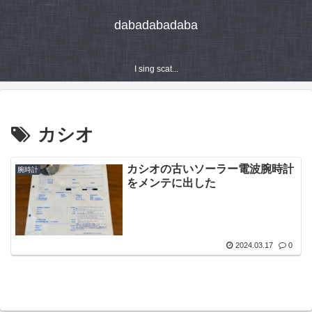
dabadabadaba
I sing scat...
カシオ
カシオの古いソーラー電波腕時計
腕時計
をメンテに出した
2024.03.17
0