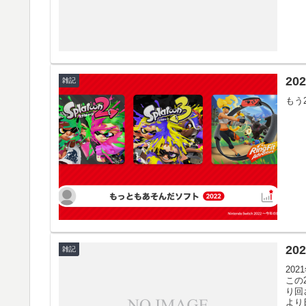
2
雑記
もう
2
雑記
20
この
り回
より