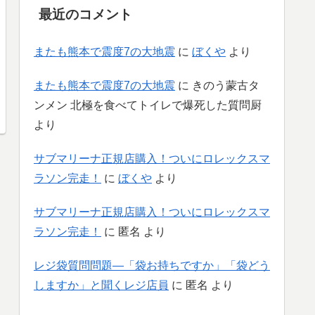
最近のコメント
またも熊本で震度7の大地震
に
ぼくや
より
またも熊本で震度7の大地震
に
きのう蒙古タ
ンメン 北極を食べてトイレで爆死した質問厨
より
サブマリーナ正規店購入！ついにロレックスマ
ラソン完走！
に
ぼくや
より
サブマリーナ正規店購入！ついにロレックスマ
ラソン完走！
に
匿名
より
レジ袋質問問題―「袋お持ちですか」「袋どう
しますか」と聞くレジ店員
に
匿名
より