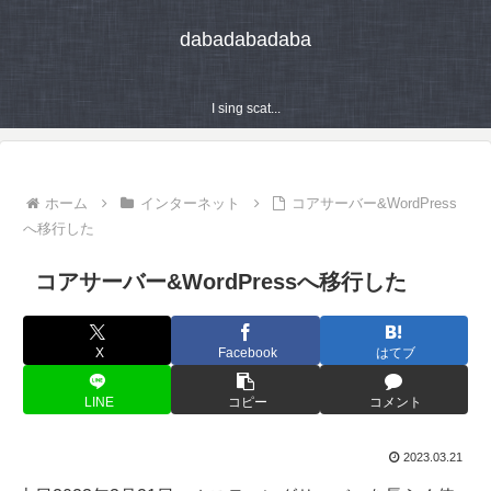
dabadabadaba
I sing scat...
ホーム
インターネット
コアサーバー&WordPress
へ移行した
コアサーバー&WordPressへ移行した
X
Facebook
はてブ
LINE
コピー
コメント
2023.03.21