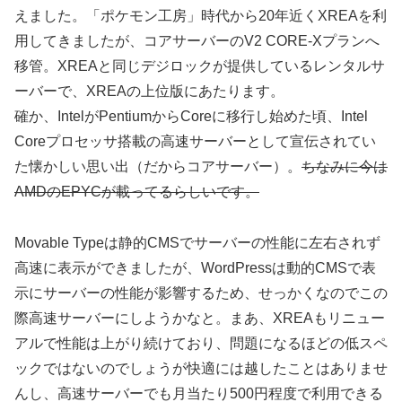
えました。「ポケモン工房」時代から20年近くXREAを利
用してきましたが、コアサーバーのV2 CORE-Xプランへ
移管。XREAと同じデジロックが提供しているレンタルサ
ーバーで、XREAの上位版にあたります。
確か、IntelがPentiumからCoreに移行し始めた頃、Intel
Coreプロセッサ搭載の高速サーバーとして宣伝されてい
た懐かしい思い出（だからコアサーバー）。
ちなみに今は
AMDのEPYCが載ってるらしいです。
Movable Typeは静的CMSでサーバーの性能に左右されず
高速に表示ができましたが、WordPressは動的CMSで表
示にサーバーの性能が影響するため、せっかくなのでこの
際高速サーバーにしようかなと。まあ、XREAもリニュー
アルで性能は上がり続けており、問題になるほどの低スペ
ックではないのでしょうが快適には越したことはありませ
んし、高速サーバーでも月当たり500円程度で利用できる