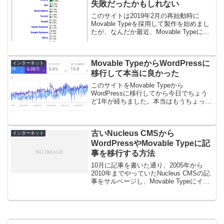
失敗だったかもしれない
このサイトは2019年2月の再始動時に
Movable Typeを採用して製作を始めまし
たが、なんだか最近、Movable Typeにし
たのは失敗だったかなーと強く思うよう
になりました。ブログ黎明期に隆盛を極
めブログソフトのトップの座に君臨し...
Movable TypeからWordPressに
インターネット
移行して本当に良かった
このサイトをMovable Typeから
WordPressに移行してから今日でちょう
ど1年が経ちました。本当はもうちょっと
早く移行した感想を書いておきたかった
のですが、1周年を機に書いてみようかな
と。結論としては、Movable Typeか...
古いNucleus CMSから
インターネット
WordPressやMovable Typeに記
事を移行する方法
10月に記事を書いた通り、2005年から
2010年までやっていたNucleus CMSの記
事をサルベージし、Movable Typeにイン
ポートしてアーカイブ公開をしました。
それで旧ブログの記事は全てサルベージ
できたと思っていたのですが、P...