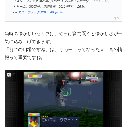
「スターフォックス64 3D 作戦No.4 フルボイスのナゾ」『ニンテンドー
ドリーム』第207号、徳間書店、2011年7月、 26頁。
via
スターフォックス64 – Wikipedia
当時の懐かしいセリフは、やっぱ音で聞くと懐かしさが一
気に込み上げてきます。
「前半の山場ですね」は、うわー！ってなったｗ 音の情
報って重要ですね。