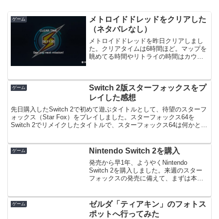
メトロイドドレッドをクリアした
ゲーム
（ネタバレなし）
メトロイドドレッドを昨日クリアしまし
た。クリアタイムは6時間ほど。マップを
眺めてる時間やリトライの時間はカウン
トされないのを加味しても、10時間未満
でしょうか。7日(日曜日)にプレイを開始
したので、約1週間のプレイですね。平日
Switch 2版スターフォックスをプ
は30〜1時間...
ゲーム
レイした感想
先日購入したSwitch 2で初めて遊ぶタイトルとして、待望のスターフ
ォックス（Star Fox）をプレイしました。スターフォックス64を
Switch 2でリメイクしたタイトルで、スターフォックス64は何かと思
い入れのあるゲームでしたから、...
Nintendo Switch 2を購入
ゲーム
発売から早1年、ようやくNintendo
Switch 2を購入しました。来週のスター
フォックスの発売に備えて、まずは本体
だけ買いました。メトロイドプライム4、
カービィのエアライダーなど、遊びたい
ソフト自体は比較的早くからあったもの
ゼルダ「ティアキン」のフォトス
ゲーム
の、品薄...
ポットへ行ってみた