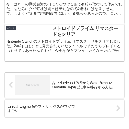
今日は昨日の勤労感謝の日にくっつける形で有給を取得して休みでし
た。ちなみにクソ弊社は明日は出勤なので4連休にはなりません。
で、ちょうど“所用”で福岡市内に出かける機会があったので、ついで
に「ゼルダの伝説 ティアーズ オブ ザ キングダム」の...
メトロイドプライム リマスター
ゲーム
ドをクリア
Nintendo Switchのメトロイドプライム リマスタードをクリアしまし
た。2年前にはすでに発売されていたタイトルでそのうちプレイする
つもりではあったんですが、今更ながらプレイしたくなったので先週
からプレイを始めました。いやぁ〜、懐か...
古いNucleus CMSからWordPressや
Movable Typeに記事を移行する方法
Unreal Engine 5のマトリックスがマジで
すごい